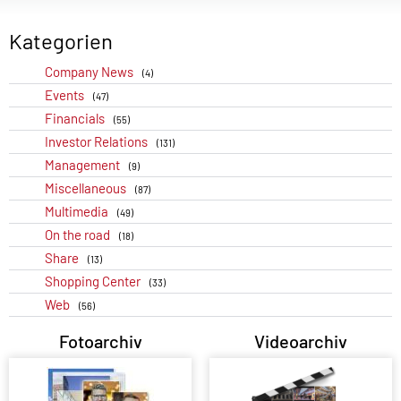
Kategorien
Company News
(4)
Events
(47)
Financials
(55)
Investor Relations
(131)
Management
(9)
Miscellaneous
(87)
Multimedia
(49)
On the road
(18)
Share
(13)
Shopping Center
(33)
Web
(56)
Fotoarchiv
Videoarchiv