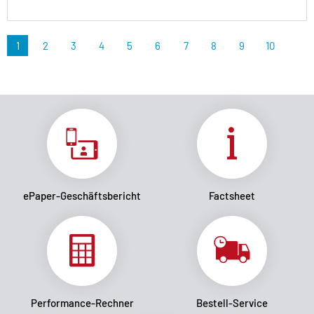
1
2
3
4
5
6
7
8
9
10
ePaper-Geschäftsbericht
Factsheet
Performance-Rechner
Bestell-Service