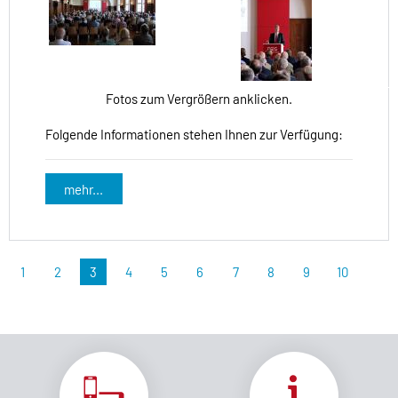
Fotos zum Vergrößern anklicken.
Folgende Informationen stehen Ihnen zur Verfügung:
mehr...
1
2
3
4
5
6
7
8
9
10