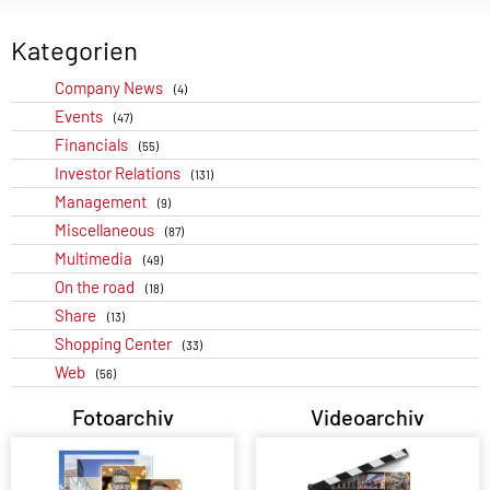
Kategorien
Company News
(4)
Events
(47)
Financials
(55)
Investor Relations
(131)
Management
(9)
Miscellaneous
(87)
Multimedia
(49)
On the road
(18)
Share
(13)
Shopping Center
(33)
Web
(56)
Fotoarchiv
Videoarchiv