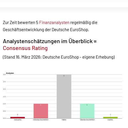
Zur Zeit bewerten 5
Finanzanalysten
regelmäßig die
Geschäftsentwicklung der Deutsche EuroShop.
Analystenschätzungen im Überblick =
Consensus Rating
(Stand 16. März 2026; Deutsche EuroShop - eigene Erhebung)
Analysten
3.0
3
2.5
2.0
1.5
1.0
1
1
0.5
0
0
0
0
0.0
Überdurchschnittlich
Verkaufen
Unterdurchschnittlich
Halten
Kaufen