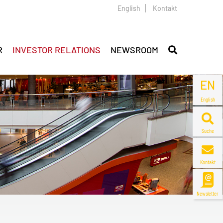
English
Kontakt
R
INVESTOR RELATIONS
NEWSROOM
EN
English
Suche
Kontakt
Newsletter