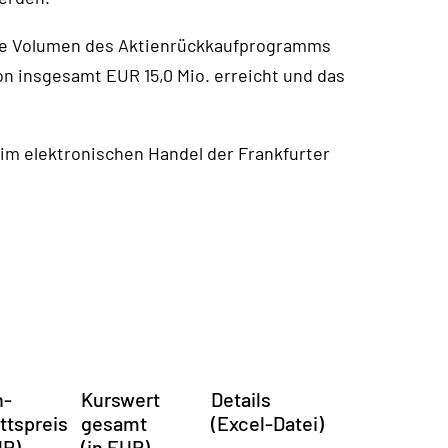
le Volumen des Aktienrückkaufprogramms
 insgesamt EUR 15,0 Mio. erreicht und das
 im elektronischen Handel der Frankfurter
h­
Kurs­wert
Details
tts­preis
gesamt
(Excel-Datei)
UR)
(in EUR)