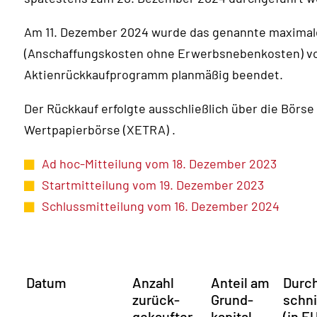
Am 11. Dezember 2024 wurde das genannte maxima
(Anschaffungskosten ohne Erwerbsnebenkosten) von
Aktienrückkaufprogramm planmäßig beendet.
Der Rückkauf erfolgte ausschließlich über die Börse
Wertpapierbörse (XETRA) .
Ad hoc-Mitteilung vom 18. Dezember 2023
Startmitteilung vom 19. Dezember 2023
Schlussmitteilung vom 16. Dezember 2024
Datum
Anzahl
Anteil am
Durc
zurück­
Grund­
schni
gekauf­ter
kapital
(in E