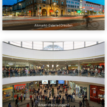
Altmarkt-Galerie | Dresden
Árkád | Pécs (Ungarn)