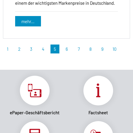
einem der wichtigsten Markenpreise in Deutschland.
mehr...
1
2
3
4
5
6
7
8
9
10
ePaper-Geschäftsbericht
Factsheet