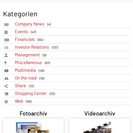
Kategorien
Company News
(4)
Events
(47)
Financials
(55)
Investor Relations
(131)
Management
(9)
Miscellaneous
(87)
Multimedia
(49)
On the road
(18)
Share
(13)
Shopping Center
(33)
Web
(56)
Fotoarchiv
Videoarchiv