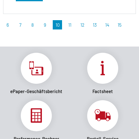
6
7
8
9
10
11
12
13
14
15
ePaper-Geschäftsbericht
Factsheet
Performance-Rechner
Bestell-Service