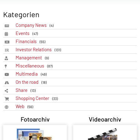
Kategorien
Company News
(4)
Events
(47)
Financials
(55)
Investor Relations
(131)
Management
(9)
Miscellaneous
(87)
Multimedia
(49)
On the road
(18)
Share
(13)
Shopping Center
(33)
Web
(56)
Fotoarchiv
Videoarchiv