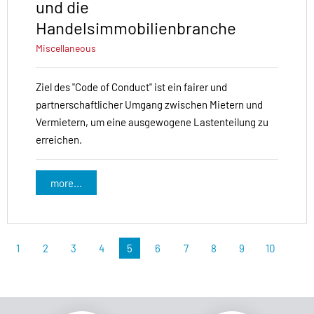
und die
Handelsimmobilienbranche
Miscellaneous
Ziel des "Code of Conduct" ist ein fairer und
partnerschaftlicher Umgang zwischen Mietern und
Vermietern, um eine ausgewogene Lastenteilung zu
erreichen.
more...
1
2
3
4
5
6
7
8
9
10