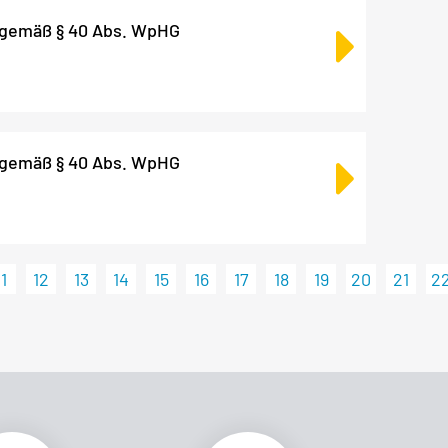
 gemäß § 40 Abs. WpHG
 gemäß § 40 Abs. WpHG
11
12
13
14
15
16
17
18
19
20
21
2