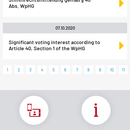
Abs. WpHG
07.10.2020
Significant voting interest according to
Article 40, Section 1 of the WpHG
1
2
3
4
5
6
7
8
9
10
11