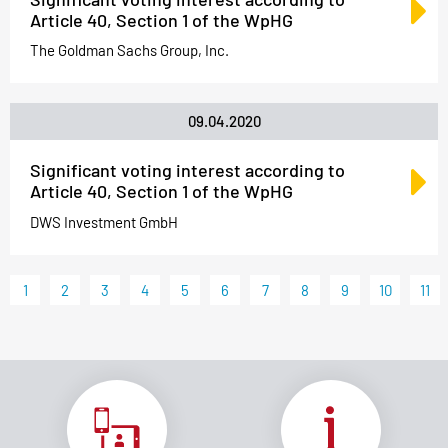
Article 40, Section 1 of the WpHG
The Goldman Sachs Group, Inc.
09.04.2020
Significant voting interest according to
Article 40, Section 1 of the WpHG
DWS Investment GmbH
1
2
3
4
5
6
7
8
9
10
11