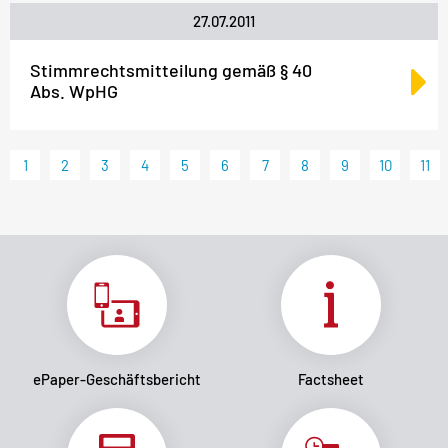
27.07.2011
Stimmrechtsmitteilung gemäß § 40
Abs. WpHG
1
2
3
4
5
6
7
8
9
10
11
ePaper-Geschäftsbericht
Factsheet