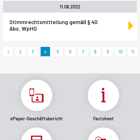
11.08.2022
Stimmrechtsmitteilung gemäß § 40
Abs. WpHG
1
2
3
4
5
6
7
8
9
10
11
ePaper-Geschäftsbericht
Factsheet