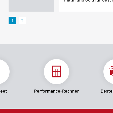
1
2
heet
Performance-Rechner
Bestel