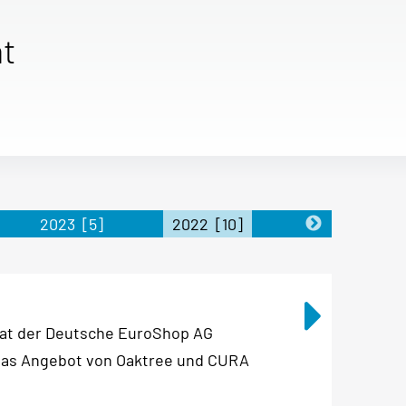
t
2023
[5]
2022
[10]
2021
[5]
rat der Deutsche EuroShop AG
das Angebot von Oaktree und CURA