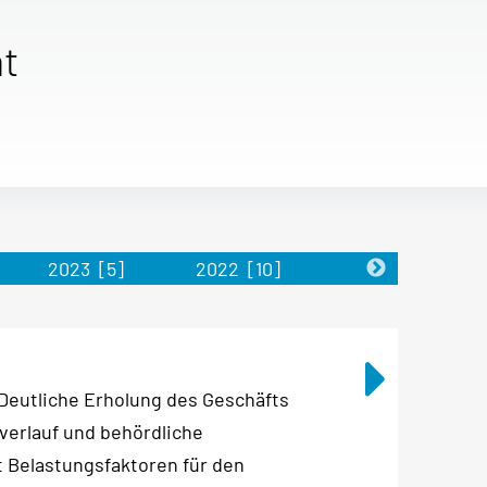
t
2023
[5]
2022
[10]
2021
[5]
eutliche Erholung des Geschäfts
everlauf und behördliche
 Belastungsfaktoren für den