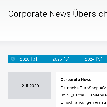
Corporate News Übersich
2026
[3]
2025
[6]
2024
[5]
Corporate News
12.11.2020
Deutsche EuroShop AG:D
im 3. Quartal / Pandemi
Einschränkungen erneut