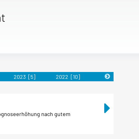
t
2023
[5]
2022
[10]
2021
[5]
ognoseerhöhung nach gutem