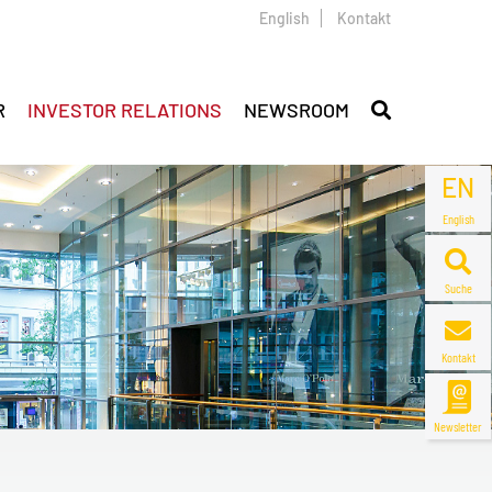
English
Kontakt
R
INVESTOR RELATIONS
NEWSROOM
EN
English
Suche
Kontakt
Newsletter