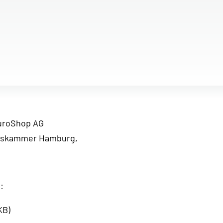
uroShop AG
erkskammer Hamburg,
:
KB)