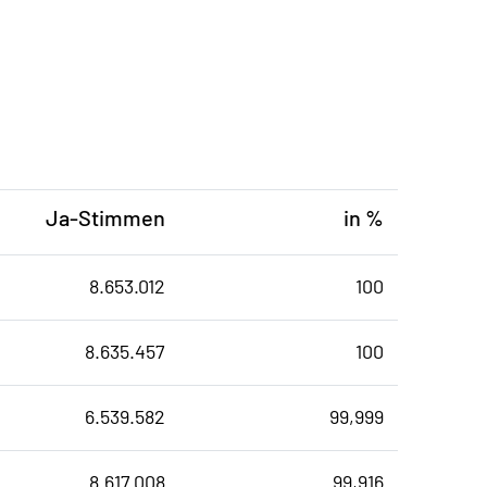
Ja-Stimmen
in %
8.653.012
100
8.635.457
100
6.539.582
99,999
8.617.008
99,916