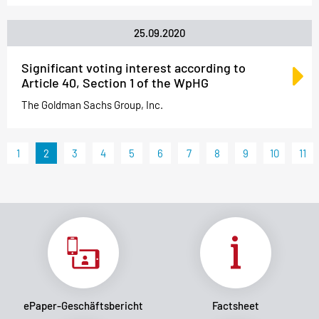
25.09.2020
Significant voting interest according to
Article 40, Section 1 of the WpHG
The Goldman Sachs Group, Inc.
1
2
3
4
5
6
7
8
9
10
11
ePaper-Geschäftsbericht
Factsheet