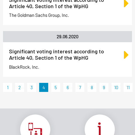
Article 40, Section 1 of the WpHG
The Goldman Sachs Group, Inc.
29.06.2020
Significant voting interest according to
Article 40, Section 1 of the WpHG
BlackRock, Inc.
1
2
3
4
5
6
7
8
9
10
11