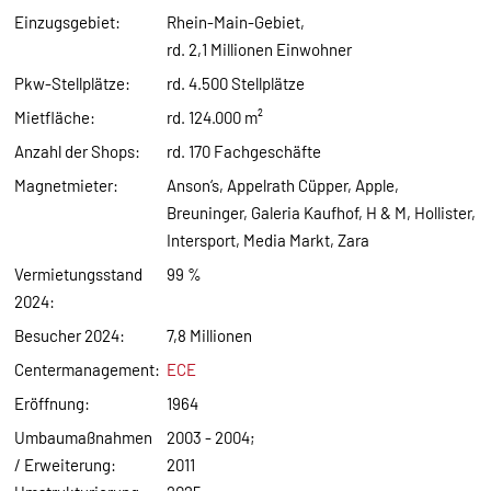
Einzugsgebiet:
Rhein-Main-Gebiet,
rd. 2,1 Millionen Einwohner
Pkw-Stellplätze:
rd. 4.500 Stellplätze
Mietfläche:
rd. 124.000 m²
Anzahl der Shops:
rd. 170 Fachgeschäfte
Magnetmieter:
Anson‘s, Appelrath Cüpper, Apple,
Breuninger, Galeria Kaufhof, H & M, Hollister,
Intersport, Media Markt, Zara
Vermietungsstand
99 %
2024:
Besucher 2024:
7,8 Millionen
Centermanagement:
ECE
Eröffnung:
1964
Umbaumaßnahmen
2003 - 2004;
/ Erweiterung:
2011