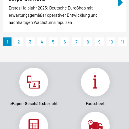
Erstes Halbjahr 2025: Deutsche EuroShop mit
erwartungsgemäßer operativer Entwicklung und
nachhaltigen Wachstumsimpulsen
1
2
3
4
5
6
7
8
9
10
11
ePaper-Geschäftsbericht
Factsheet