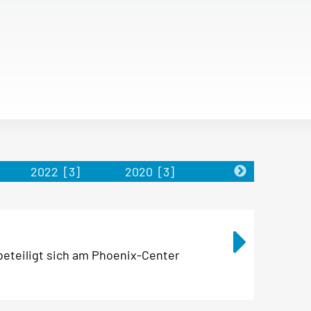
2022
[3]
2020
[3]
2019
[2]
eteiligt sich am Phoenix-Center