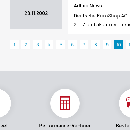
Adhoc News
28.11.2002
Deutsche EuroShop AG ü
2002 und akquiriert ne
1
2
3
4
5
6
7
8
9
10
heet
Performance-Rechner
Bestel