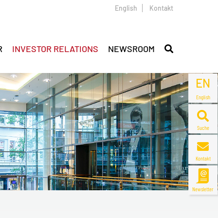
English
Kontakt
R
INVESTOR RELATIONS
NEWSROOM
EN
English
Suche
Kontakt
Newsletter