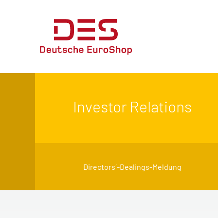
Investor Relations
Directors´-Dealings-Meldung