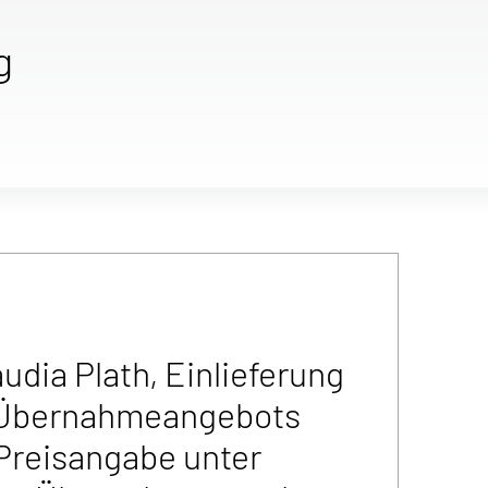
g
dia Plath, Einlieferung
 Übernahmeangebots
Preisangabe unter