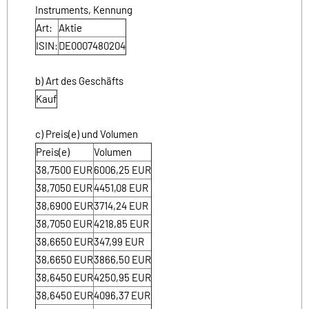
Instruments, Kennung
Art:
Aktie
ISIN:
DE0007480204
b) Art des Geschäfts
Kauf
c) Preis(e) und Volumen
Preis(e)
Volumen
38,7500
EUR
6006,25
EUR
38,7050
EUR
4451,08
EUR
38,6900
EUR
3714,24
EUR
38,7050
EUR
4218,85
EUR
38,6650
EUR
347,99
EUR
38,6650
EUR
3866,50
EUR
38,6450
EUR
4250,95
EUR
38,6450
EUR
4096,37
EUR