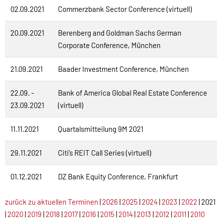
02.09.2021
Commerzbank Sector Conference (virtuell)
20.09.2021
Berenberg and Goldman Sachs German
Corporate Conference, München
21.09.2021
Baader Investment Conference, München
22.09. -
Bank of America Global Real Estate Conference
23.09.2021
(virtuell)
11.11.2021
Quartalsmitteilung 9M 2021
29.11.2021
Citi’s REIT Call Series (virtuell)
01.12.2021
DZ Bank Equity Conference, Frankfurt
zurück zu aktuellen Terminen
|
2026
|
2025
|
2024
|
2023
|
2022
| 2021
|
2020
|
2019
|
2018
|
2017
|
2016
|
2015
|
2014
|
2013
|
2012
|
2011
|
2010