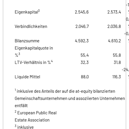
-1
3
Eigenkapital
2.545,6
2.573,4
0
Verbindlichkeiten
2.046,7
2.036,8
-0
Bilanzsumme
4.592,3
4.610,2
Eigenkapitalquote in
3
%
55,4
55,8
4
LTV-Verhältnis in %
32,3
31,8
-24
Liquide Mittel
88,0
116,3
1
inklusive des Anteils der auf die at-equity bilanzierten
Gemeinschaftsunternehmen und assoziierten Unternehmen
entfällt
2
European Public Real
Estate Association
3
inklusive