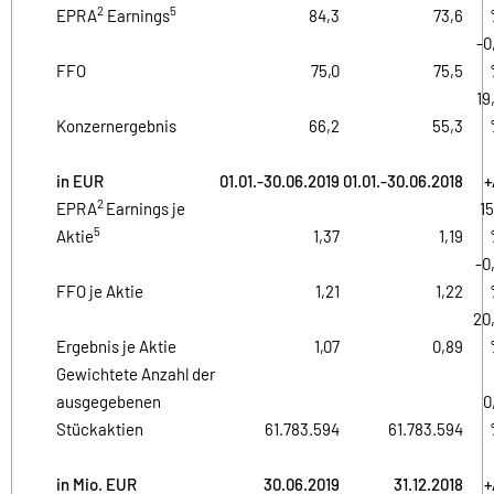
2
5
EPRA
Earnings
84,3
73,6
-0
FFO
75,0
75,5
19
Konzernergebnis
66,2
55,3
in EUR
01.01.-30.06.2019
01.01.-30.06.2018
+
2
EPRA
Earnings je
15
5
Aktie
1,37
1,19
-0
FFO je Aktie
1,21
1,22
20
Ergebnis je Aktie
1,07
0,89
Gewichtete Anzahl der
ausgegebenen
0
Stückaktien
61.783.594
61.783.594
in Mio. EUR
30.06.2019
31.12.2018
+