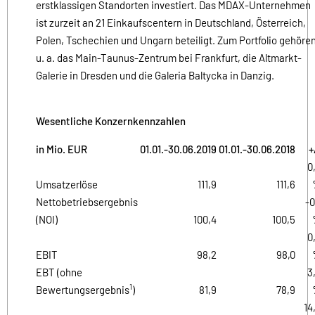
erstklassigen Standorten investiert. Das MDAX-Unternehmen
ist zurzeit an 21 Einkaufscentern in Deutschland, Österreich,
Polen, Tschechien und Ungarn beteiligt. Zum Portfolio gehöre
u. a. das Main-Taunus-Zentrum bei Frankfurt, die Altmarkt-
Galerie in Dresden und die Galeria Baltycka in Danzig.
Wesentliche Konzernkennzahlen
in Mio. EUR
01.01.-30.06.2019
01.01.-30.06.2018
+
0
Umsatzerlöse
111,9
111,6
Nettobetriebsergebnis
-0
(NOI)
100,4
100,5
0
EBIT
98,2
98,0
EBT (ohne
3
1
Bewertungsergebnis
)
81,9
78,9
14