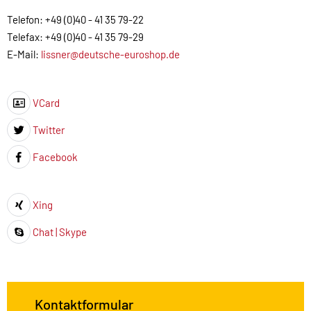
Telefon: +49 (0)40 - 41 35 79-22
Telefax: +49 (0)40 - 41 35 79-29
E-Mail:
lissner@deutsche-euroshop.de
VCard
Icon
Twitter
Icon
Facebook
Icon
Xing
Icon
Chat | Skype
Icon
Kontaktformular