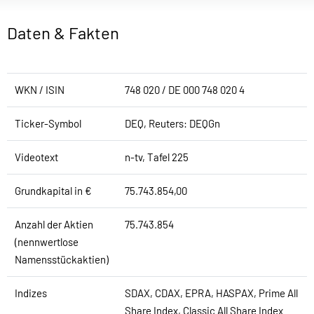
Daten & Fakten
WKN / ISIN
748 020 / DE 000 748 020 4
Ticker-Symbol
DEQ, Reuters: DEQGn
Videotext
n-tv, Tafel 225
Grundkapital in €
75.743.854,00
Anzahl der Aktien
75.743.854
(nennwertlose
Namensstückaktien)
Indizes
SDAX, CDAX, EPRA, HASPAX, Prime All
Share Index, Classic All Share Index