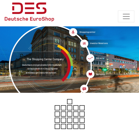
Shoppingcenter
Investor Relations
Die Aktie
The Shopping Center Company
Deutschlands einzige börsennotierte Gesellschaft,
die ausschließlich in Shoppingcenter
an erstklassigen Standorten investiert.
Berichte
Newsroom