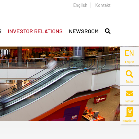
English
Kontakt
R
INVESTOR RELATIONS
NEWSROOM
EN
English
Suche
Kontakt
Newsletter