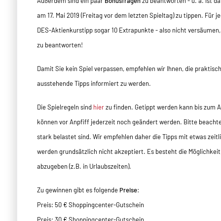
Außerdem sind ein paar
Bonusfragen
zu beantworten - u. a. ist 
am 17. Mai 2019 (Freitag vor dem letzten Spieltag) zu tippen. Für j
DES-Aktienkurstipp sogar 10 Extrapunkte - also nicht versäumen
zu beantworten!
Damit Sie kein Spiel verpassen, empfehlen wir Ihnen, die praktisc
ausstehende Tipps informiert zu werden.
Die Spielregeln sind
hier
zu finden. Getippt werden kann bis zum An
können vor Anpfiff jederzeit noch geändert werden. Bitte beachten
stark belastet sind. Wir empfehlen daher die Tipps mit etwas zeitl
werden grundsätzlich nicht akzeptiert. Es besteht die Möglichkeit
abzugeben (z.B. in Urlaubszeiten).
Zu gewinnen gibt es folgende
Preise
:
Preis: 50 € Shoppingcenter-Gutschein
Preis: 30 € Shoppingcenter-Gutschein