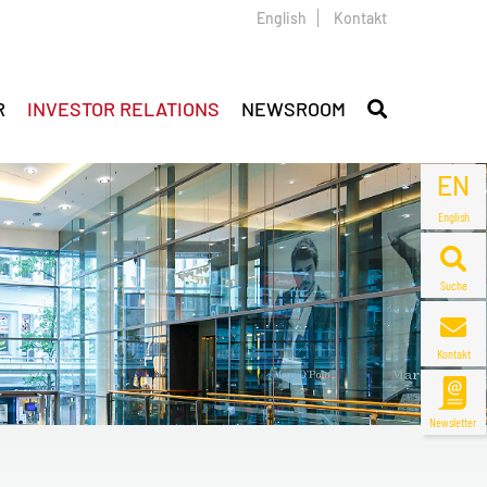
English
Kontakt
R
INVESTOR RELATIONS
NEWSROOM
EN
English
Suche
Kontakt
Newsletter