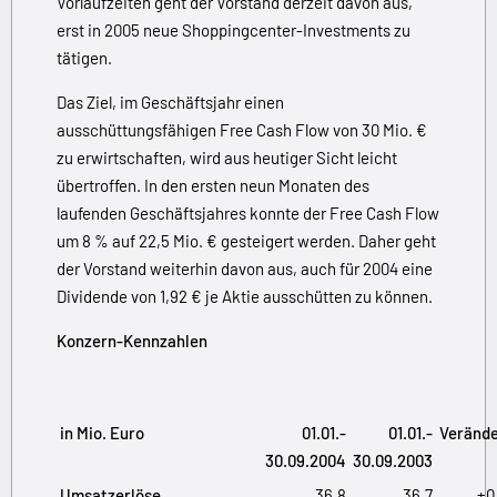
Vorlaufzeiten geht der Vorstand derzeit davon aus,
erst in 2005 neue Shoppingcenter-Investments zu
tätigen.
Das Ziel, im Geschäftsjahr einen
ausschüttungsfähigen Free Cash Flow von 30 Mio. €
zu erwirtschaften, wird aus heutiger Sicht leicht
übertroffen. In den ersten neun Monaten des
laufenden Geschäftsjahres konnte der Free Cash Flow
um 8 % auf 22,5 Mio. € gesteigert werden. Daher geht
der Vorstand weiterhin davon aus, auch für 2004 eine
Dividende von 1,92 € je Aktie ausschütten zu können.
Konzern-Kennzahlen
in Mio. Euro
01.01.-
01.01.-
Veränd
30.09.2004
30.09.2003
Umsatzerlöse
36,8
36,7
+0