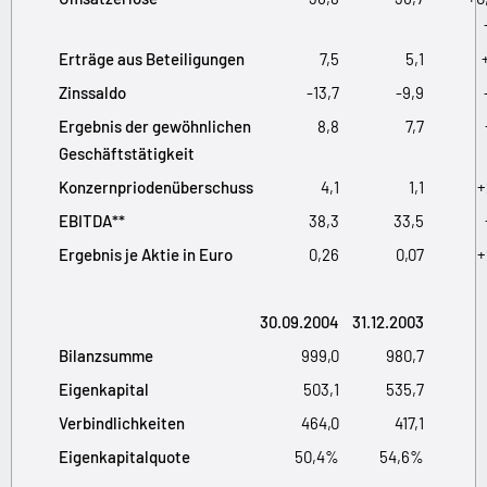
Erträge aus Beteiligungen
7,5
5,1
Zinssaldo
-13,7
-9,9
Ergebnis der gewöhnlichen
8,8
7,7
Geschäftstätigkeit
Konzernpriodenüberschuss
4,1
1,1
+
EBITDA**
38,3
33,5
Ergebnis je Aktie in Euro
0,26
0,07
+
30.09.2004
31.12.2003
Bilanzsumme
999,0
980,7
Eigenkapital
503,1
535,7
Verbindlichkeiten
464,0
417,1
Eigenkapitalquote
50,4%
54,6%