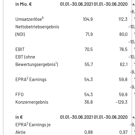
in Mio. €
01.01.-30.06.2021
01.01.-30.06.2020
+
-6
5
Umsatzerlöse
104,9
112,3
Nettobetriebsergebnis
-10
(NOI)
71,9
80,0
-10
EBIT
70,5
78,5
EBT (ohne
-10
1
Bewertungsergebnis
)
55,7
62,1
-9
2
EPRA
Earnings
54,3
59,8
-9
FFO
54,3
59,9
Konzernergebnis
36,8
-129,3
in €
01.01.-30.06.2021
01.01.-30.06.2020
+
2
EPRA
Earnings je
-9
Aktie
0,88
0,97