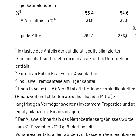
Eigenkapitalquote in
3
%
55,4
54,6
4
LTV-Verhältnis in %
31,9
32,9
0
Liquide Mittel
268,1
266,0
1
inklusive des Anteils der auf die at-equity bilanzierten
Gemeinschaftsunternehmen und assoziierten Unternehmen
entfällt
2
European Public Real Estate Association
3
inklusive Fremdanteile am Eigenkapital
4
Loan to Value (LTV): Verhältnis Nettofinanzverbindlichkeiten
(Finanzverbindlichkeiten abzüglich liquider Mittel) zu
langfristigen Vermögenswerten (Investment Properties und at
equity bilanzierte Finanzanlagen)
5
Der Ausweis innerhalb des Nettobetriebsergebnisses wurde
zum 31. Dezember 2020 geändert und die
Vorjahresquartalszahlen wurden zur besseren Vergleichbarkei