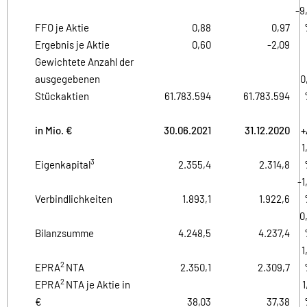
-9
FFO je Aktie
0,88
0,97
Ergebnis je Aktie
0,60
-2,09
Gewichtete Anzahl der
ausgegebenen
0
Stückaktien
61.783.594
61.783.594
in Mio. €
30.06.2021
31.12.2020
+
1
3
Eigenkapital
2.355,4
2.314,8
-1
Verbindlichkeiten
1.893,1
1.922,6
0
Bilanzsumme
4.248,5
4.237,4
1
2
EPRA
NTA
2.350,1
2.309,7
2
EPRA
NTA je Aktie in
1
€
38,03
37,38