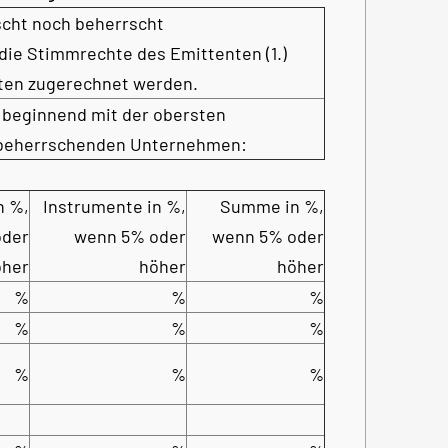
rscht noch beherrscht
die Stimmrechte des Emittenten (1.)
ten zugerechnet werden.
 beginnend mit der obersten
 beherrschenden Unternehmen:
n %,
Instrumente in %,
Summe in %,
oder
wenn 5% oder
wenn 5% oder
öher
höher
höher
%
%
%
%
%
%
%
%
%