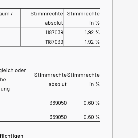
aum /
Stimmrechte
Stimmrechte
absolut
in %
1187039
1,92 %
1187039
1,92 %
gleich oder
Stimmrechte
Stimmrechte
che
absolut
in %
lung
369050
0,60 %
e
369050
0,60 %
flichtigen