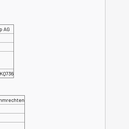
p AG
KQ736
immrechten