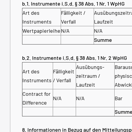
b.1. Instrumente i.S.d. § 38 Abs. 1 Nr. 1 WpHG
Art des
Fälligkeit /
Ausübungs­zeitr
Instruments
Verfall
Laufzeit
Wertpapierleihe
N/A
N/A
Summe
b.2. Instrumente i.S.d. § 38 Abs. 1 Nr. 2 WpHG
Ausübungs­
Baraus
Art des
Fälligkeit
zeitraum /
physis
Instruments
/ Verfall
Laufzeit
Abwick
Contract for
N/A
N/A
Bar
Difference
Summ
8. Informationen in Bezug auf den Mitteilungsp