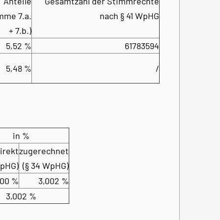
Anteile
Gesamtzahl der Stimmrechte
mme 7.a.
nach § 41 WpHG
+ 7.b.)
5,52 %
61783594
5,48 %
/
in %
irekt
zugerechnet
WpHG)
(§ 34 WpHG)
,00 %
3,002 %
3,002 %