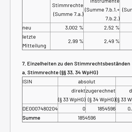
Instrumente
Stimmrechte
(Summe 7.b.1.+
(Su
(Summe 7.a.)
7.b.2.)
neu
3,002 %
2,52 %
letzte
2,99 %
2,49 %
Mitteilung
7. Einzelheiten zu den Stimmrechtsbeständen
a. Stimmrechte (§§ 33, 34 WpHG)
ISIN
absolut
direkt
zugerechnet
d
(§ 33 WpHG)
(§ 34 WpHG)
(§ 33 
DE0007480204
0
1854596
0
Summe
1854596