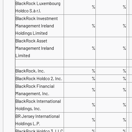
BlackRock Luxembourg
%
%
Holdco S.à r.l.
BlackRock Investment
Management Ireland
%
%
Holdings Limited
BlackRock Asset
Management Ireland
%
%
Limited
BlackRock, Inc.
%
%
BlackRock Holdco 2, Inc.
%
%
BlackRock Financial
%
%
Management, Inc.
BlackRock International
%
%
Holdings, Inc.
BR Jersey International
%
%
Holdings L.P.
BlackRock Holdco 3, LLC
%
%