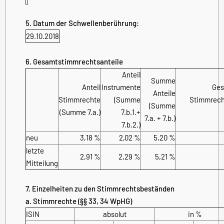
5. Datum der Schwellenberührung:
29.10.2018
6. Gesamtstimmrechtsanteile
Anteil
Summe
Anteil
Instrumente
Ges
Anteile
Stimmrechte
(Summe
Stimmrecht
(Summe
(Summe 7.a.)
7.b.1.+
7.a. + 7.b.)
7.b.2.)
neu
3,18 %
2,02 %
5,20 %
letzte
2,91 %
2,29 %
5,21 %
Mitteilung
7. Einzelheiten zu den Stimmrechtsbeständen
a. Stimmrechte (§§ 33, 34 WpHG)
ISIN
absolut
in %