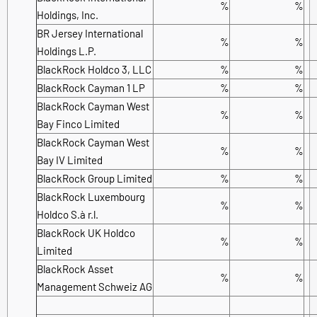
%
%
Holdings, Inc.
BR Jersey International
%
%
Holdings L.P.
BlackRock Holdco 3, LLC
%
%
BlackRock Cayman 1 LP
%
%
BlackRock Cayman West
%
%
Bay Finco Limited
BlackRock Cayman West
%
%
Bay IV Limited
BlackRock Group Limited
%
%
BlackRock Luxembourg
%
%
Holdco S.à r.l.
BlackRock UK Holdco
%
%
Limited
BlackRock Asset
%
%
Management Schweiz AG