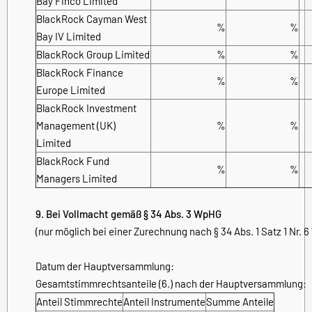
Bay Finco Limited
BlackRock Cayman West
%
%
Bay IV Limited
BlackRock Group Limited
%
%
BlackRock Finance
%
%
Europe Limited
BlackRock Investment
Management (UK)
%
%
Limited
BlackRock Fund
%
%
Managers Limited
9. Bei Vollmacht gemäß § 34 Abs. 3 WpHG
(nur möglich bei einer Zurechnung nach § 34 Abs. 1 Satz 1 Nr. 
Datum der Hauptversammlung:
Gesamtstimmrechtsanteile (6.) nach der Hauptversammlung:
Anteil Stimmrechte
Anteil Instrumente
Summe Anteile