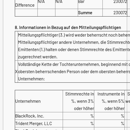
N/A
N/A
Bar
230072
Difference
Summe
230072
8. Informationen in Bezug auf den Mitteilungspflichtigen
Mitteilungspflichtiger (3.) wird weder beherrscht noch beher
Mitteilungspflichtiger andere Unternehmen, die Stimmrecht
Emittenten (1.) halten oder denen Stimmrechte des Emittent
zugerechnet werden.
Vollständige Kette der Tochterunternehmen, beginnend mit 
X
obersten beherrschenden Person oder dem obersten beher
Unternehmen:
Stimmrechte in
Instrumente in
S
Unternehmen
%, wenn 3%
%, wenn 5%
we
oder höher
oder höher
BlackRock, Inc.
%
%
Trident Merger, LLC
%
%