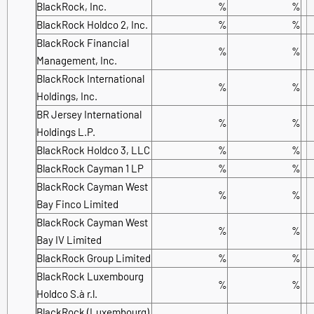
BlackRock, Inc.
%
%
BlackRock Holdco 2, Inc.
%
%
BlackRock Financial
%
%
Management, Inc.
BlackRock International
%
%
Holdings, Inc.
BR Jersey International
%
%
Holdings L.P.
BlackRock Holdco 3, LLC
%
%
BlackRock Cayman 1 LP
%
%
BlackRock Cayman West
%
%
Bay Finco Limited
BlackRock Cayman West
%
%
Bay IV Limited
BlackRock Group Limited
%
%
BlackRock Luxembourg
%
%
Holdco S.à r.l.
BlackRock (Luxembourg)