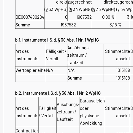
direkt
zugerechnet
direkt
zugerech
(§ 33 WpHG)
(§ 34 WpHG)
(§ 33 WpHG)
(§ 34 Wp
DE0007480204
0
1967532
0,00 %
3,
Summe
1967532
3,18 %
b.1. Instrumente i.S.d. § 38 Abs. 1 Nr. 1 WpHG
Ausübungs­
Art des
Fälligkeit /
Stimmrechte
S
zeitraum /
Instruments
Verfall
absolut
Laufzeit
Wertpapierleihe
N/A
N/A
1015188
Summe
1015188
b.2. Instrumente i.S.d. § 38 Abs. 1 Nr. 2 WpHG
Barausgleich
Ausübungs­
Art des
Fälligkeit
oder
Stimmrechte
S
zeitraum /
Instruments
/ Verfall
physische
absolut
Laufzeit
Abwicklung
Contract for