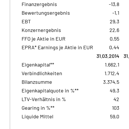
Finanzergebnis
-13,8
Bewertungsergebnis
-1,1
EBT
29,3
Konzernergebnis
22,6
FFO je Aktie in EUR
0,55
EPRA* Earnings je Aktie in EUR
0,44
31.03.2014
31
Eigenkapital**
1.662,1
Verbindlichkeiten
1.712,4
Bilanzsumme
3.374,5
Eigenkapitalquote in %**
49,3
LTV-Verhältnis in %
42
Gearing in %**
103
Liquide Mittel
59,0