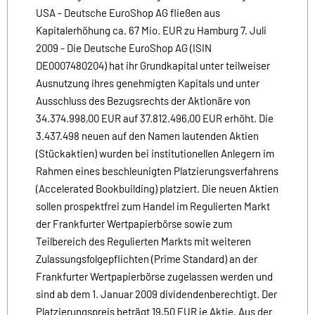
USA - Deutsche EuroShop AG fließen aus
Kapitalerhöhung ca. 67 Mio. EUR zu Hamburg 7. Juli
2009 - Die Deutsche EuroShop AG (ISIN
DE0007480204) hat ihr Grundkapital unter teilweiser
Ausnutzung ihres genehmigten Kapitals und unter
Ausschluss des Bezugsrechts der Aktionäre von
34.374.998,00 EUR auf 37.812.496,00 EUR erhöht. Die
3.437.498 neuen auf den Namen lautenden Aktien
(Stückaktien) wurden bei institutionellen Anlegern im
Rahmen eines beschleunigten Platzierungsverfahrens
(Accelerated Bookbuilding) platziert. Die neuen Aktien
sollen prospektfrei zum Handel im Regulierten Markt
der Frankfurter Wertpapierbörse sowie zum
Teilbereich des Regulierten Markts mit weiteren
Zulassungsfolgepflichten (Prime Standard) an der
Frankfurter Wertpapierbörse zugelassen werden und
sind ab dem 1. Januar 2009 dividendenberechtigt. Der
Platzierungspreis beträgt 19,50 EUR je Aktie. Aus der