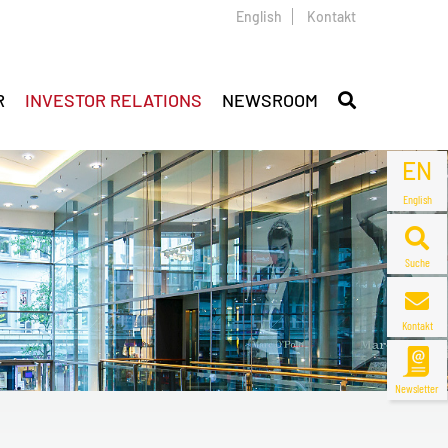
English
Kontakt
R
INVESTOR RELATIONS
NEWSROOM
EN
English
Suche
Kontakt
Newsletter