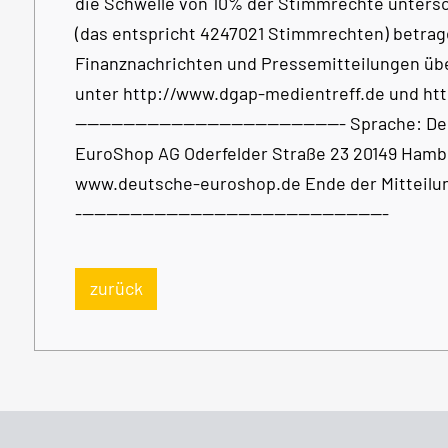
die Schwelle von 10% der Stimmrechte untersc
(das entspricht 4247021 Stimmrechten) betrag
Finanznachrichten und Pressemitteilungen übe
unter http://www.dgap-medientreff.de und http://
--------------------------------------------- Spra
EuroShop AG Oderfelder Straße 23 20149 Hamb
www.deutsche-euroshop.de Ende der Mitteilung D
----------------------------------------------------
zurück