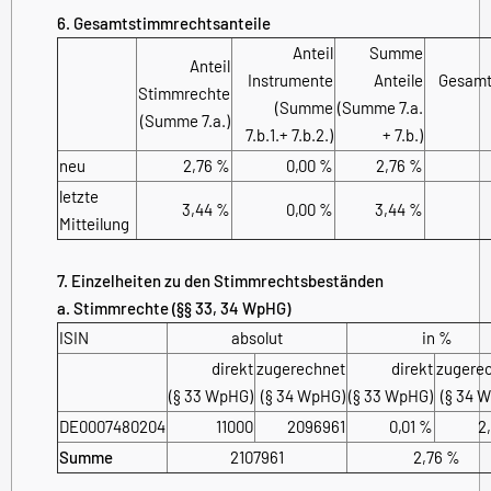
6. Gesamtstimmrechtsanteile
Anteil
Summe
Anteil
Instrumente
Anteile
Gesamt
Stimmrechte
(Summe
(Summe 7.a.
(Summe 7.a.)
7.b.1.+ 7.b.2.)
+ 7.b.)
neu
2,76 %
0,00 %
2,76 %
letzte
3,44 %
0,00 %
3,44 %
Mitteilung
7. Einzelheiten zu den Stimmrechtsbeständen
a. Stimmrechte (§§ 33, 34 WpHG)
ISIN
absolut
in %
direkt
zugerechnet
direkt
zugere
(§ 33 WpHG)
(§ 34 WpHG)
(§ 33 WpHG)
(§ 34 
DE0007480204
11000
2096961
0,01 %
2
Summe
2107961
2,76 %