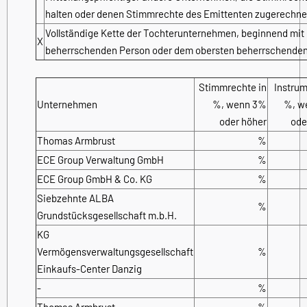
halten oder denen Stimmrechte des Emittenten zugerechne
Vollständige Kette der Tochterunternehmen, beginnend mit 
X
beherrschenden Person oder dem obersten beherrschende
Stimmrechte in
Instrum
Unternehmen
%, wenn 3%
%, w
oder höher
ode
Thomas Armbrust
%
ECE Group Verwaltung GmbH
%
ECE Group GmbH & Co. KG
%
Siebzehnte ALBA
%
Grundstücksgesellschaft m.b.H.
KG
Vermögensverwaltungsgesellschaft
%
Einkaufs-Center Danzig
-
%
Thomas Armbrust
%