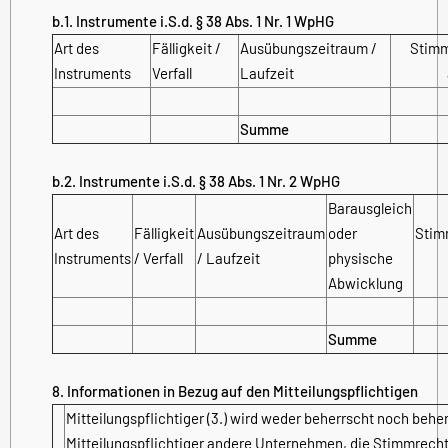
b.1. Instrumente i.S.d. § 38 Abs. 1 Nr. 1 WpHG
Art des
Fälligkeit /
Ausübungszeitraum /
Stim
Instruments
Verfall
Laufzeit
Summe
b.2. Instrumente i.S.d. § 38 Abs. 1 Nr. 2 WpHG
Barausgleich
Art des
Fälligkeit
Ausübungszeitraum
oder
Stim
Instruments
/ Verfall
/ Laufzeit
physische
Abwicklung
Summe
8. Informationen in Bezug auf den Mitteilungspflichtigen
Mitteilungspflichtiger (3.) wird weder beherrscht noch behe
Mitteilungspflichtiger andere Unternehmen, die Stimmrechte