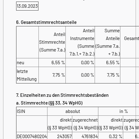
13.09.2023
6. Gesamtstimmrechtsanteile
Anteil
Summe
Anteil
Instrumente
Anteile
Gesamt
Stimmrechte
(Summe
(Summe 7.a.
(Summe 7.a.)
7.b.1.+ 7.b.2.)
+ 7.b.)
neu
6,55 %
0,00 %
6,55 %
letzte
7,75 %
0,00 %
7,75 %
Mitteilung
7. Einzelheiten zu den Stimmrechtsbeständen
a. Stimmrechte (§§ 33, 34 WpHG)
ISIN
absolut
in %
direkt
zugerechnet
direkt
zugere
(§ 33 WpHG)
(§ 34 WpHG)
(§ 33 WpHG)
(§ 34 
DE0007480204
243057
4761834
0,32 %
6