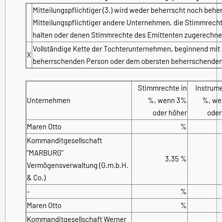
Mitteilungspflichtiger (3.) wird weder beherrscht noch behe
Mitteilungspflichtiger andere Unternehmen, die Stimmrechte
halten oder denen Stimmrechte des Emittenten zugerechne
Vollständige Kette der Tochterunternehmen, beginnend mit 
X
beherrschenden Person oder dem obersten beherrschende
Stimmrechte in
Instrume
Unternehmen
%, wenn 3%
%, we
oder höher
oder
Maren Otto
%
Kommanditgesellschaft
"MARBURG"
3,35 %
Vermögensverwaltung (G.m.b.H.
& Co.)
-
%
Maren Otto
%
Kommanditgesellschaft Werner