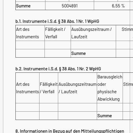
Summe
5004891
6,55 %
b.1. Instrumente i.S.d. § 38 Abs. 1 Nr. 1 WpHG
Art des
Fälligkeit /
Ausübungszeitraum /
Stim
Instruments
Verfall
Laufzeit
Summe
b.2. Instrumente i.S.d. § 38 Abs. 1 Nr. 2 WpHG
Barausgleich
Art des
Fälligkeit
Ausübungszeitraum
oder
Stim
Instruments
/ Verfall
/ Laufzeit
physische
Abwicklung
Summe
8. Informationen in Bezug auf den Mitteilungspflichtigen