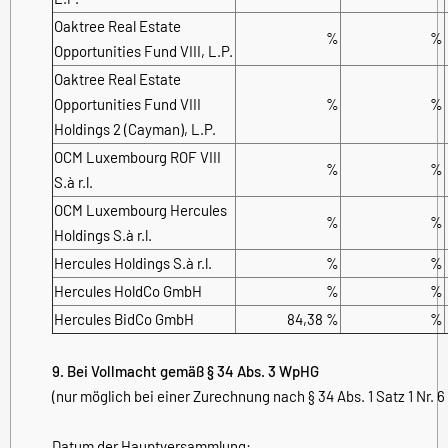
Oaktree Real Estate
%
%
Opportunities Fund VIII, L.P.
Oaktree Real Estate
Opportunities Fund VIII
%
%
Holdings 2 (Cayman), L.P.
OCM Luxembourg ROF VIII
%
%
S.à r.l.
OCM Luxembourg Hercules
%
%
Holdings S.à r.l.
Hercules Holdings S.à r.l.
%
%
Hercules HoldCo GmbH
%
%
Hercules BidCo GmbH
84,38 %
%
9. Bei Vollmacht gemäß § 34 Abs. 3 WpHG
(nur möglich bei einer Zurechnung nach § 34 Abs. 1 Satz 1 Nr. 
Datum der Hauptversammlung: