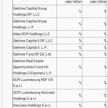
oder höher
oder höher
Oaktree Capital Group
%
%
Holdings GP, LLC
Oaktree Capital Group
%
%
Holdings, L.P.
Atlas OCM Holdings LLC
%
%
Oaktree Capital II GP, LLC
%
%
Oaktree Capital II, L.P.
%
%
Oaktree Fund GP 2A, Ltd
%
%
Oaktree Real Estate
Opportunities Fund VIII
%
%
Holdings 2 (Cayman), L.P.
OCM Luxembourg ROF VIII
%
%
S.à r.l.
OCM Luxembourg Hercules
%
%
Holdings S.à r.l.
Hercules Holdings S.à r.l.
%
%