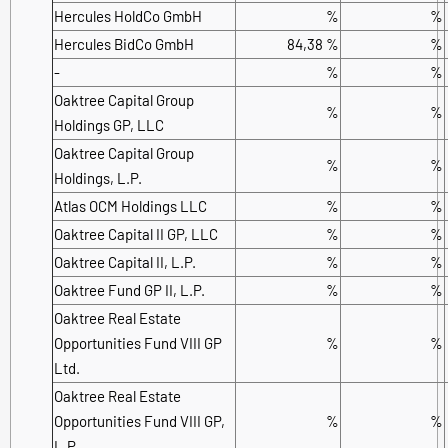
Hercules HoldCo GmbH
%
%
Hercules BidCo GmbH
84,38 %
%
-
%
%
Oaktree Capital Group
%
%
Holdings GP, LLC
Oaktree Capital Group
%
%
Holdings, L.P.
Atlas OCM Holdings LLC
%
%
Oaktree Capital II GP, LLC
%
%
Oaktree Capital II, L.P.
%
%
Oaktree Fund GP II, L.P.
%
%
Oaktree Real Estate
Opportunities Fund VIII GP
%
%
Ltd.
Oaktree Real Estate
Opportunities Fund VIII GP,
%
%
L.P.