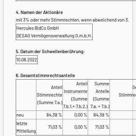
4. Namen der Aktionäre
mit 3% oder mehr Stimmrechten, wenn abweichend von 3.
Hercules BidCo GmbH
DESAG Vermögensverwaltung G.m.b.H.
5. Datum der Schwellenberührung:
10.08.2022
6. Gesamtstimmrechtsanteile
Anteil
Summe
Anteil
G
Instrumente
Anteile
Stimmrechte
Stimmrec
(Summe
(Summe
(Summe 7.a.)
7.b.1.+ 7.b.2.)
7.a. + 7.b.)
neu
84,38 %
0,00 %
84,38 %
letzte
71,03 %
0,00 %
71,03 %
Mitteilung