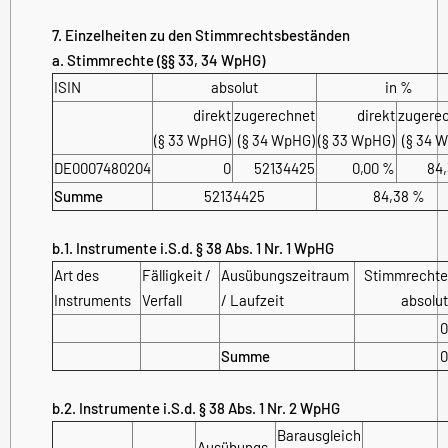
7. Einzelheiten zu den Stimmrechtsbeständen
a. Stimmrechte (§§ 33, 34 WpHG)
ISIN
absolut
in %
direkt
zugerechnet
direkt
zugere
(§ 33 WpHG)
(§ 34 WpHG)
(§ 33 WpHG)
(§ 34 
DE0007480204
0
52134425
0,00 %
84
Summe
52134425
84,38 %
b.1. Instrumente i.S.d. § 38 Abs. 1 Nr. 1 WpHG
Art des
Fälligkeit /
Ausübungs­zeitraum
Stimmrechte
Instruments
Verfall
/ Laufzeit
absolut
0
Summe
0
b.2. Instrumente i.S.d. § 38 Abs. 1 Nr. 2 WpHG
Barausgleich
Ausübungs­