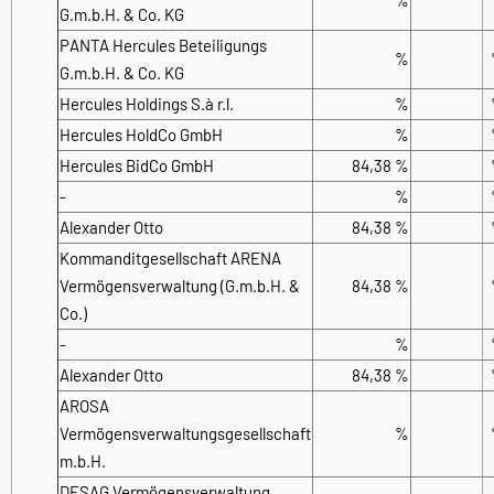
G.m.b.H. & Co. KG
PANTA Hercules Beteiligungs
%
G.m.b.H. & Co. KG
Hercules Holdings S.à r.l.
%
Hercules HoldCo GmbH
%
Hercules BidCo GmbH
84,38 %
-
%
Alexander Otto
84,38 %
Kommanditgesellschaft ARENA
Vermögensverwaltung (G.m.b.H. &
84,38 %
Co.)
-
%
Alexander Otto
84,38 %
AROSA
Vermögensverwaltungsgesellschaft
%
m.b.H.
DESAG Vermögensverwaltung