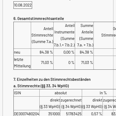
10.08.2022
6. Gesamtstimmrechtsanteile
Anteil
Summe
Anteil
G
Instrumente
Anteile
Stimmrechte
Stimmrec
(Summe
(Summe
(Summe 7.a.)
7.b.1.+ 7.b.2.)
7.a. + 7.b.)
neu
84,38 %
0,00 %
84,38 %
letzte
71,03 %
0 %
71,03 %
Mitteilung
7. Einzelheiten zu den Stimmrechtsbeständen
a. Stimmrechte (§§ 33, 34 WpHG)
ISIN
absolut
in %
direkt
zugerechnet
direkt
zugere
(§ 33 WpHG)
(§ 34 WpHG)
(§ 33 WpHG)
(§ 34 
DE0007480204
351000
51783425
0,57 %
83