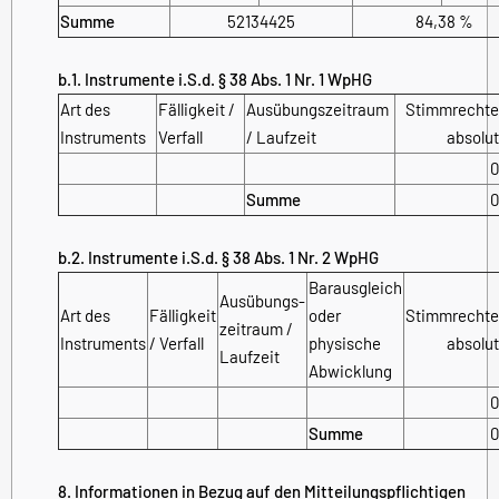
Summe
52134425
84,38 %
b.1. Instrumente i.S.d. § 38 Abs. 1 Nr. 1 WpHG
Art des
Fälligkeit /
Ausübungs­zeitraum
Stimmrechte
Instruments
Verfall
/ Laufzeit
absolut
0
Summe
0
b.2. Instrumente i.S.d. § 38 Abs. 1 Nr. 2 WpHG
Barausgleich
Ausübungs­
Art des
Fälligkeit
oder
Stimmrechte
zeitraum /
Instruments
/ Verfall
physische
absolut
Laufzeit
Abwicklung
0
Summe
0
8. Informationen in Bezug auf den Mitteilungspflichtigen