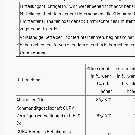
Mitteilungspflichtiger (3.) wird weder beherrscht noch behe
Mitteilungspflichtiger andere Unternehmen, die Stimmrech
Emittenten (1.) halten oder denen Stimmrechte des Emitten
zugerechnet werden.
Vollständige Kette der Tochterunternehmen, beginnend mit 
X
beherrschenden Person oder dem obersten beherrschende
Unternehmen:
Stimmrechte
Instrumen
in %, wenn
in %, we
Unternehmen
3% oder
5% od
höher
höh
Alexander Otto
84,38 %
Kommanditgesellschaft CURA
Vermögensverwaltung G.m.b.H. &
67,34 %
Co.
CURA Hercules Beteiligungs
%