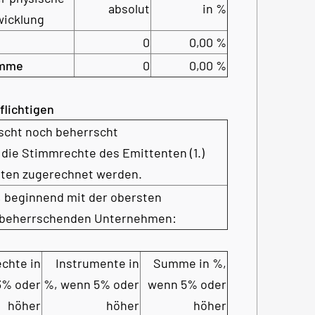
absolut
in %
icklung
0
0,00 %
mme
0
0,00 %
flichtigen
rscht noch beherrscht
 die Stimmrechte des Emittenten (1.)
nten zugerechnet werden.
, beginnend mit der obersten
 beherrschenden Unternehmen:
chte in
Instrumente in
Summe in %,
3% oder
%, wenn 5% oder
wenn 5% oder
höher
höher
höher