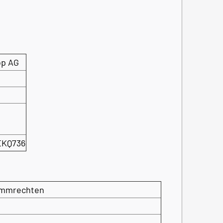
op AG
EKQ736
timmrechten