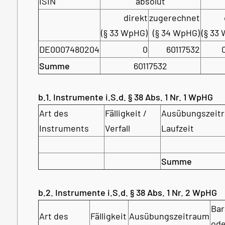
ISIN
absolut
direkt
zugerechnet
(§ 33 WpHG)
(§ 34 WpHG)
(§ 33
DE0007480204
0
60117532
Summe
60117532
b.1. Instrumente i.S.d. § 38 Abs. 1 Nr. 1 WpHG
Art des
Fälligkeit /
Ausübungszeitr
Instruments
Verfall
Laufzeit
Summe
b.2. Instrumente i.S.d. § 38 Abs. 1 Nr. 2 WpHG
Bar
Art des
Fälligkeit
Ausübungszeitraum
ode