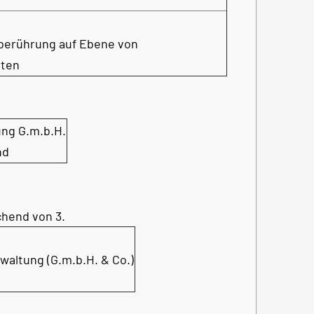
nberührung auf Ebene von
nten
ng G.m.b.H.
nd
hend von 3.
ltung (G.m.b.H. & Co.)