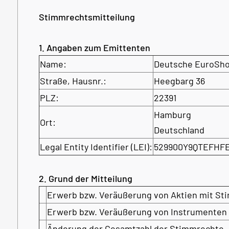
Stimmrechtsmitteilung
1. Angaben zum Emittenten
Name:
Deutsche EuroSh
Straße, Hausnr.:
Heegbarg 36
PLZ:
22391
Hamburg
Ort:
Deutschland
Legal Entity Identifier (LEI):
529900Y9QTEFHF
2. Grund der Mitteilung
Erwerb bzw. Veräußerung von Aktien mit S
Erwerb bzw. Veräußerung von Instrumenten
Änderung der Gesamtzahl der Stimmrechte