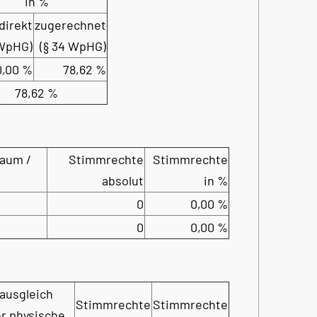
in %
direkt
zugerechnet
 WpHG)
(§ 34 WpHG)
0,00 %
78,62 %
78,62 %
aum /
Stimmrechte
Stimmrechte
absolut
in %
0
0,00 %
0
0,00 %
ausgleich
Stimmrechte
Stimmrechte
r physische