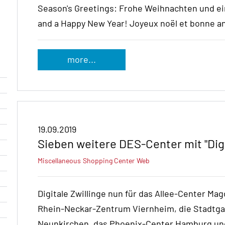
Season's Greetings: Frohe Weihnachten und ei
and a Happy New Year! Joyeux noël et bonne a
more...
19.09.2019
Sieben weitere DES-Center mit "Digi
Miscellaneous
Shopping Center
Web
Digitale Zwillinge nun für das Allee-Center Ma
Rhein-Neckar-Zentrum Viernheim, die Stadtgal
Neunkirchen, das Phoenix-Center Hamburg und