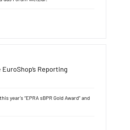
e EuroShop‘s Reporting
his year's “EPRA sBPR Gold Award” and