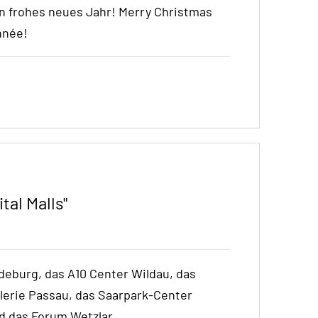
n frohes neues Jahr! Merry Christmas
nnée!
tal Malls"
gdeburg, das A10 Center Wildau, das
erie Passau, das Saarpark-Center
 das Forum Wetzlar.