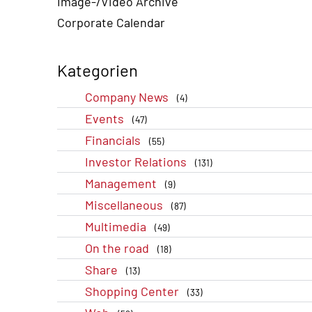
Image-/Video Archive
Corporate Calendar
Kategorien
Company News
(4)
Events
(47)
Financials
(55)
Investor Relations
(131)
Management
(9)
Miscellaneous
(87)
Multimedia
(49)
On the road
(18)
Share
(13)
Shopping Center
(33)