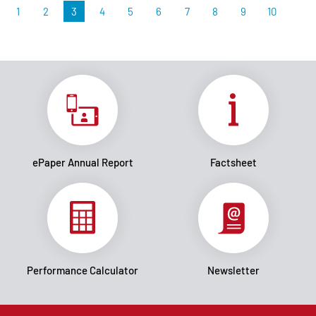
1
2
3
4
5
6
7
8
9
10
ePaper Annual Report
Factsheet
Performance Calculator
Newsletter