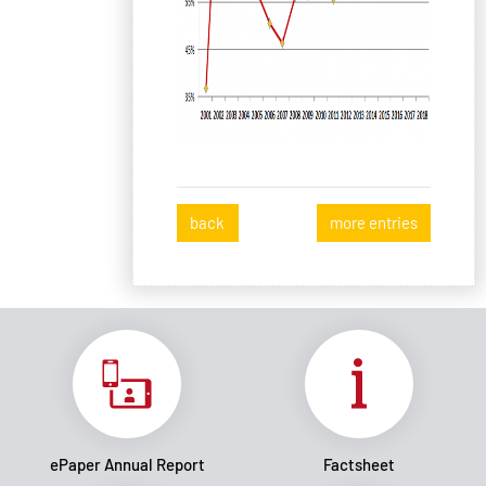
back
more entries
ePaper Annual Report
Factsheet