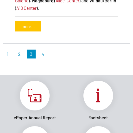
Galerie
),
Magdeburg
(
Allee-Center
) and
Wildau/Berlin
(
A10 Center
).
more...
1
2
3
4
ePaper Annual Report
Factsheet