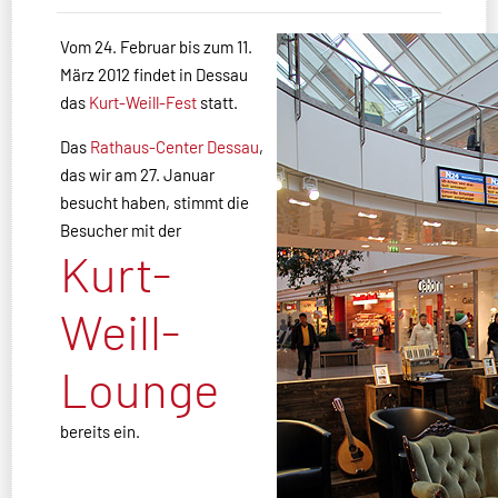
Vom 24. Februar bis zum 11.
März 2012 findet in Dessau
das
Kurt-Weill-Fest
statt.
Das
Rathaus-Center Dessau
,
das wir am 27. Januar
besucht haben, stimmt die
Besucher mit der
Kurt-
Weill-
Lounge
bereits ein.